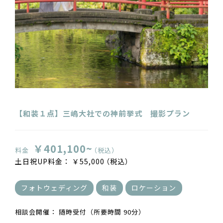
【和装１点】三嶋大社での神前挙式 撮影プラン
￥401,100~
料金
（税込）
土日祝UP料金：
￥55,000
（税込）
フォトウェディング
和装
ロケーション
相談会開催：
随時受付（所要時間 90分）