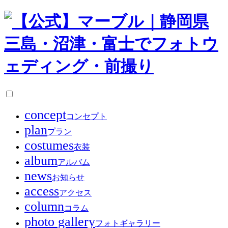
concept
コンセプト
plan
プラン
costumes
衣装
album
アルバム
news
お知らせ
access
アクセス
column
コラム
photo gallery
フォトギャラリー