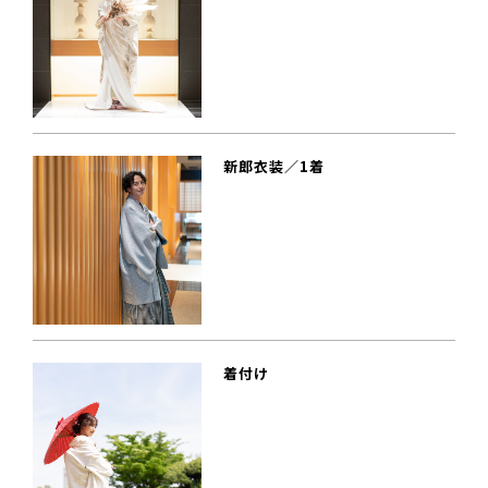
新郎衣装／1着
着付け